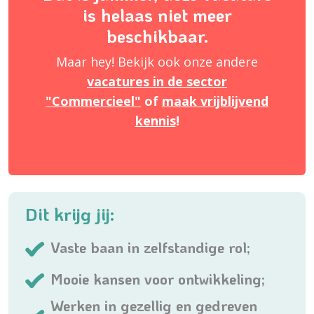
is helaas niet meer
beschikbaar.
Maar hey! Bekijk ook onze andere
vacatures in de sector
"Commercieel"
of
maak vrijblijvend
kennis
!
Dit krijg jij:
Vaste baan in zelfstandige rol;
Mooie kansen voor ontwikkeling;
Werken in gezellig en gedreven