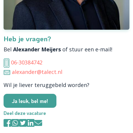
Heb je vragen?
Bel
Alexander Meijers
of stuur een e-mail!
06-30384742
alexander@talect.nl
Wil je liever teruggebeld worden?
Ja leuk, bel me!
Deel deze vacature