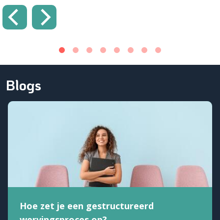
Blogs
Hoe zet je een gestructureerd
wervingsproces op?