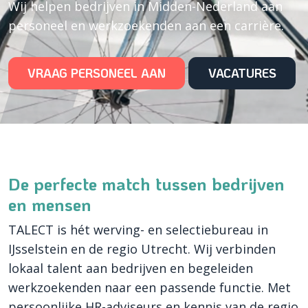
Wij helpen bedrijven in Midden-Nederland aan
personeel en werkzoekenden aan een carrière.
VRAAG PERSONEEL AAN
VACATURES
De perfecte match tussen bedrijven
en mensen
TALECT is hét werving- en selectiebureau in
IJsselstein en de regio Utrecht. Wij verbinden
lokaal talent aan bedrijven en begeleiden
werkzoekenden naar een passende functie. Met
persoonlijke HR-adviseurs en kennis van de regio