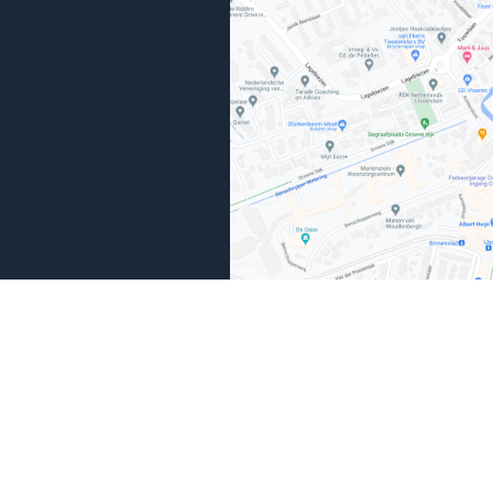
Bereikbaar wanneer het
uitkomt