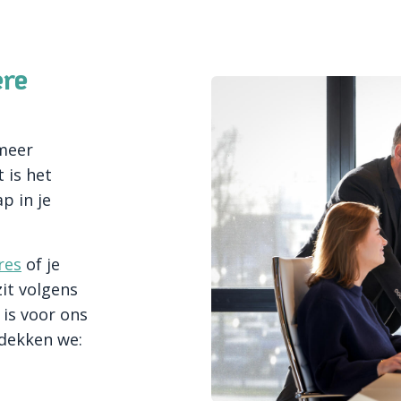
ere
 meer
 is het
p in je
res
of je
it volgens
 is voor ons
tdekken we: