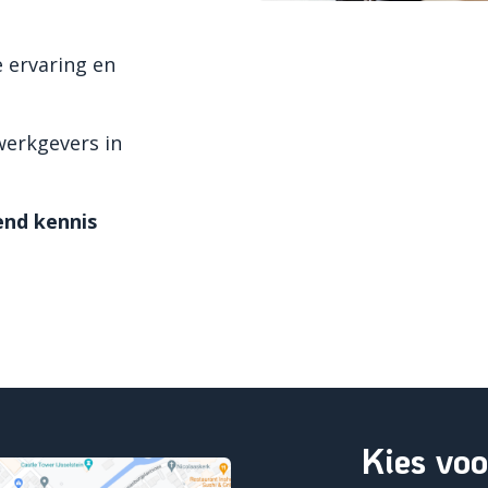
e ervaring en
werkgevers in
end kennis
Kies voo