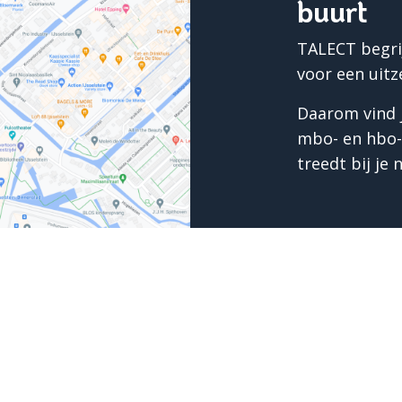
buurt
TALECT begrijp
voor een uitz
Daarom vind j
mbo- en hbo-n
treedt bij je
 jou