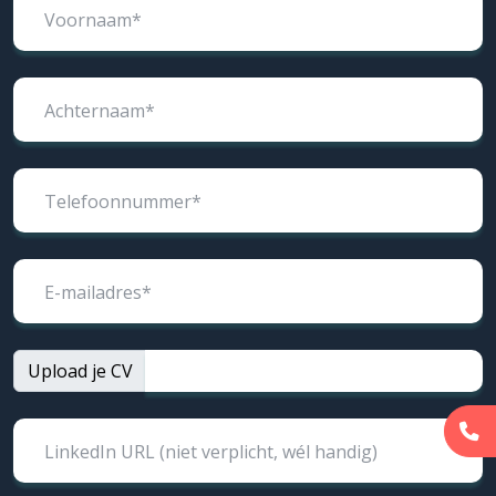
Voornaam*
Achternaam*
Telefoonnummer*
E-mailadres*
Upload je CV
LinkedIn URL (niet verplicht, wél handig)