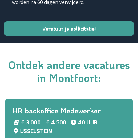
worden na 60 dagen verwijderd.
Ontdek andere vacatures
in Montfoort:
HR backoffice Medewerker
€ 3.000 - € 4.500
40 UUR
IJSSELSTEIN