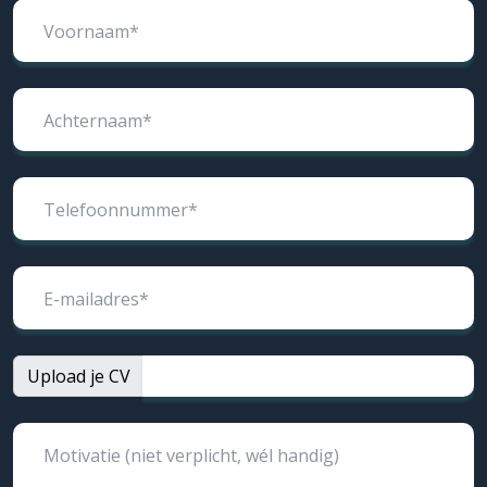
Voornaam*
Achternaam*
Telefoonnummer*
E-mailadres*
Upload je CV
Motivatie (niet verplicht, wél handig)