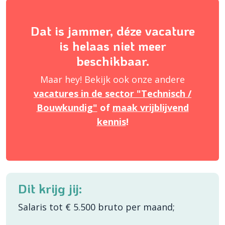
Dat is jammer, déze vacature
is helaas niet meer
beschikbaar.
Maar hey! Bekijk ook onze andere
vacatures in de sector "Technisch /
Bouwkundig"
of
maak vrijblijvend
kennis
!
Dit krijg jij:
Salaris tot € 5.500 bruto per maand;