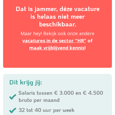
Dat is jammer, déze vacature
is helaas niet meer
beschikbaar.
Maar hey! Bekijk ook onze andere
vacatures in de sector "HR"
of
maak vrijblijvend kennis
!
Dit krijg jij:
Salaris tussen € 3.000 en € 4.500
bruto per maand
32 tot 40 uur per week