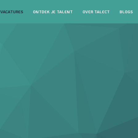
VACATURES
ONTDEK JE TALENT
OVER TALECT
BLOGS