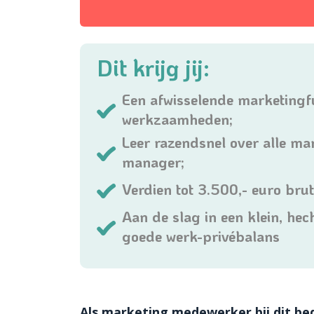
Dit krijg jij:
Een afwisselende marketingfu
werkzaamheden;
Leer razendsnel over alle m
manager;
Verdien tot 3.500,- euro bru
Aan de slag in een klein, he
goede werk-privébalans
Als marketing medewerker bij dit bedr