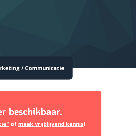
keting / Communicatie
er beschikbaar.
tie"
of
maak vrijblijvend kennis
!