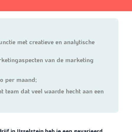
nctie met creatieve en analytische
arketingaspecten van de marketing
to per maand;
cht team dat veel waarde hecht aan een
ijf in IJsselstein heb je een gevarieerd