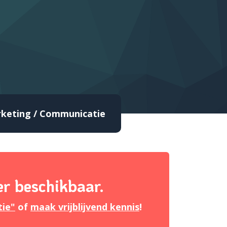
keting / Communicatie
er beschikbaar.
tie"
of
maak vrijblijvend kennis
!