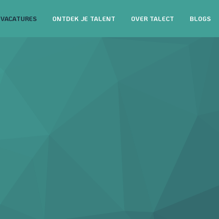
VACATURES
ONTDEK JE TALENT
OVER TALECT
BLOGS