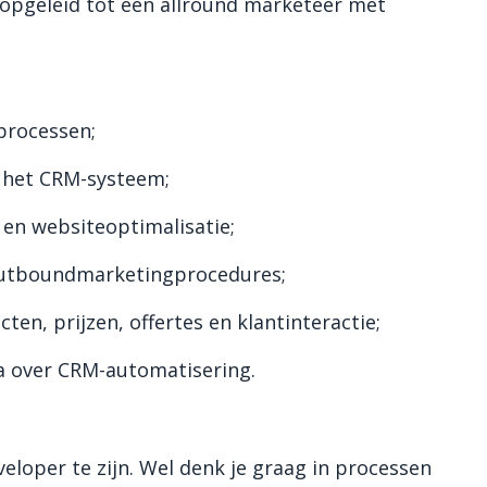
n opgeleid tot een allround marketeer met
processen;
a het CRM-systeem;
en websiteoptimalisatie;
 outboundmarketingprocedures;
ten, prijzen, offertes en klantinteractie;
ia over CRM-automatisering.
eloper te zijn. Wel denk je graag in processen