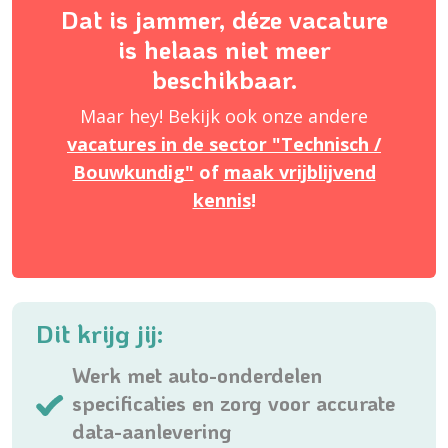
Dat is jammer, déze vacature
is helaas niet meer
beschikbaar.
Maar hey! Bekijk ook onze andere
vacatures in de sector "Technisch /
Bouwkundig"
of
maak vrijblijvend
kennis
!
Dit krijg jij:
Werk met auto-onderdelen
specificaties en zorg voor accurate
data-aanlevering